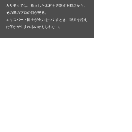
カリモクでは、輸入した木材を選別する時点から、
その道のプロの目が光る。
エキスパート同士が全力をつくすとき、理屈を超え
た何かが生まれるのかもしれない。
前へ
1
2
way to "THE FIRST"トップへ
※販売は展示取り扱い店のみになります。