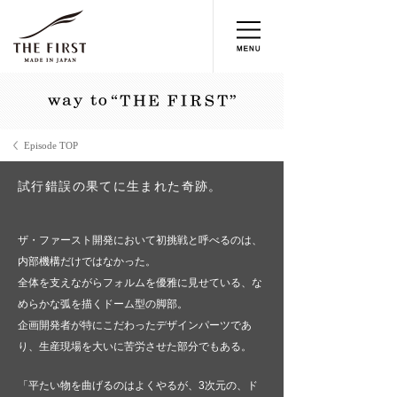
Episode TOP
試行錯誤の果てに生まれた奇跡。
ザ・ファースト開発において初挑戦と呼べるのは、
内部機構だけではなかった。
全体を支えながらフォルムを優雅に見せている、な
めらかな弧を描くドーム型の脚部。
企画開発者が特にこだわったデザインパーツであ
り、生産現場を大いに苦労させた部分でもある。
「平たい物を曲げるのはよくやるが、3次元の、ド