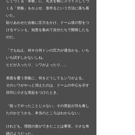
してつくる「単板」に、丸太を横にスライスしてつ
くる「突板」をかぶせ、形作るという方法に落ち着
いた。
貼りあわせた合板に圧力をかけ、ドーム状の型をつ
けるマシンも、知恵を集めて自分たちで開発したも
のだ。
「でもねえ、何キロ何トンの圧力が適当かも、いち
いち試すしかないしね。
ヒビが入ったり、シワがよったり…」
表面を覆う突板に、何をどうしてもシワがよる。
そのシワがやっと消えたのは、ドームの中心を示す
目印に小さな突起をつけたとき。
「狙ってやったことじゃない。その突起が功を奏し
たのかどうかも、本当のところはわからない」
けれども、理想の形ができたことは事実。小さな奇
跡のようだった。