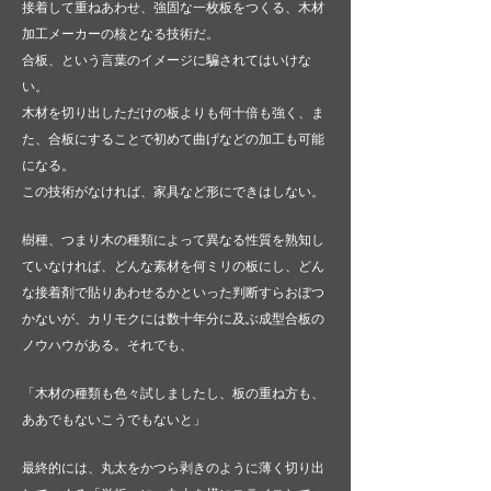
接着して重ねあわせ、強固な一枚板をつくる、木材
加工メーカーの核となる技術だ。
合板、という言葉のイメージに騙されてはいけな
い。
木材を切り出しただけの板よりも何十倍も強く、ま
た、合板にすることで初めて曲げなどの加工も可能
になる。
この技術がなければ、家具など形にできはしない。
樹種、つまり木の種類によって異なる性質を熟知し
ていなければ、どんな素材を何ミリの板にし、どん
な接着剤で貼りあわせるかといった判断すらおぼつ
かないが、カリモクには数十年分に及ぶ成型合板の
ノウハウがある。それでも、
「木材の種類も色々試しましたし、板の重ね方も、
ああでもないこうでもないと」
最終的には、丸太をかつら剥きのように薄く切り出